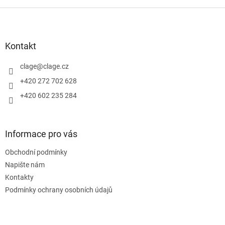
Z
á
p
a
Kontakt
t
í
clage
@
clage.cz
+420 272 702 628
+420 602 235 284
Informace pro vás
Obchodní podmínky
Napište nám
Kontakty
Podmínky ochrany osobních údajů