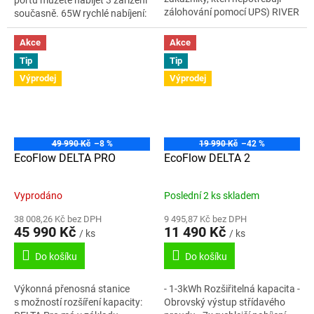
portu můžete nabíjet 3 zařízení
zálohování pomocí UPS) RIVER
současně. 65W rychlé nabíjení:
3 UPS ( pro zákazníky, kteří
Nabíjí MacBook Pro 14,
preferují UPS) Bateriová...
Samsung S24 Ultra a Google
Akce
Akce
Pixel...
Tip
Tip
Výprodej
Výprodej
49 990 Kč
–8 %
19 990 Kč
–42 %
EcoFlow DELTA PRO
EcoFlow DELTA 2
Vyprodáno
Poslední 2 ks skladem
38 008,26 Kč bez DPH
9 495,87 Kč bez DPH
45 990 Kč
11 490 Kč
/ ks
/ ks
Do košíku
Do košíku
Výkonná přenosná stanice
- 1-3kWh Rozšiřitelná kapacita -
s možností rozšíření kapacity:
Obrovský výstup střídavého