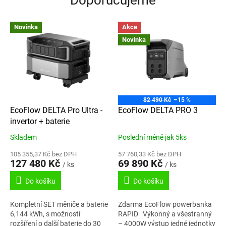
d
o
Novinka
Akce
m
Novinka
á
c
n
o
82 490 Kč
–15 %
s
EcoFlow DELTA Pro Ultra -
EcoFlow DELTA PRO 3
t
invertor + baterie
i
Skladem
Poslední méně jak 5ks
|
105 355,37 Kč bez DPH
57 760,33 Kč bez DPH
127 480 Kč
69 890 Kč
E
/ ks
/ ks
c
Do košíku
Do košíku
o
f
Kompletní SET měniče a baterie
Zdarma EcoFlow powerbanka
6,144 kWh, s možností
RAPID Výkonný a všestranný
l
rozšíření o další baterie do 30
– 4000W výstup jedné jednotky