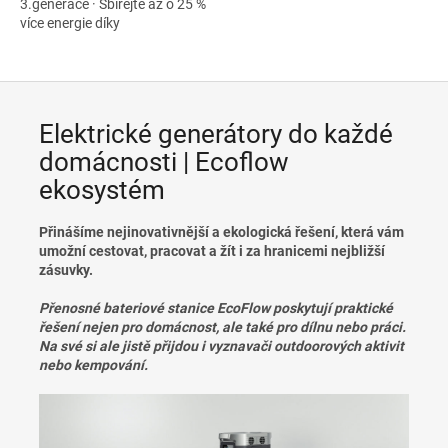
3.generace · Sbírejte až o 25 %
více energie díky
oboustrannému designu dva v
jednom · Účinnost konverze až
25 % ·...
Elektrické generátory do každé
domácnosti | Ecoflow
ekosystém
Přinášíme nejinovativnější a ekologická řešení, která vám
umožní cestovat, pracovat a žít i za hranicemi nejbližší
zásuvky.
Přenosné bateriové stanice EcoFlow poskytují praktické
řešení nejen pro domácnost, ale také pro dílnu nebo práci.
Na své si ale jistě přijdou i vyznavači outdoorových aktivit
nebo kempování.