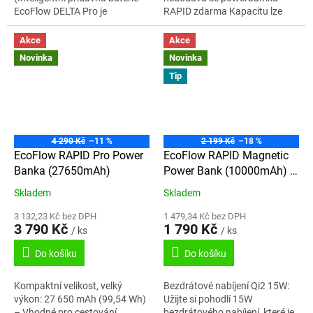
EcoFlow DELTA Pro je
RAPID zdarma Kapacitu lze
kompatibilní s EcoFlow DELTA
rozšířit z 1 na 5 kWh přídavnou
Pro 3). Škálovatelná energie...
baterií DELTA 3, přídavnou...
Akce
Akce
Novinka
Novinka
Tip
4 290 Kč
–11 %
2 199 Kč
–18 %
EcoFlow RAPID Pro Power
EcoFlow RAPID Magnetic
Banka (27650mAh)
Power Bank (10000mAh) -
stříbrná
Skladem
Skladem
3 132,23 Kč bez DPH
1 479,34 Kč bez DPH
3 790 Kč
1 790 Kč
/ ks
/ ks
Do košíku
Do košíku
Kompaktní velikost, velký
Bezdrátové nabíjení Qi2 15W:
výkon: 27 650 mAh (99,54 Wh)
Užijte si pohodlí 15W
– Vhodné pro cestování
bezdrátového nabíjení, které je