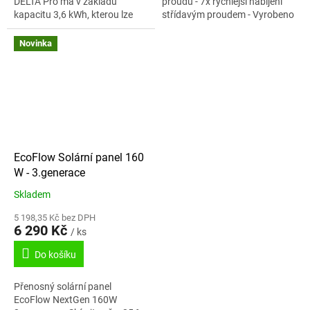
DELTA Pro má v základu
proudu - 7x rychlejší nabíjení
kapacitu 3,6 kWh, kterou lze
střídavým proudem - Vyrobeno
rozšířit až na 25 kWh. A co
tak, aby vydrželo 6x déle -
více? Můžete ji využít také
Ovládání odkudkoli -...
Novinka
jako...
EcoFlow Solární panel 160
W - 3.generace
Skladem
5 198,35 Kč bez DPH
6 290 Kč
/ ks
Do košíku
Přenosný solární panel
EcoFlow NextGen 160W