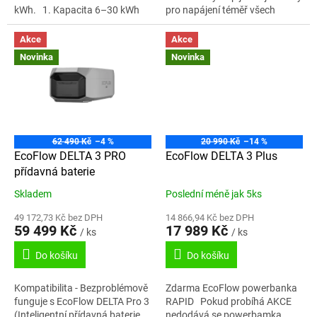
o
kWh. 1. Kapacita 6–30 kWh
pro napájení téměř všech
pro týdny pohodlí 2. Jedna
vašich domácích spotřebičů.
w
jednotka s výkonem 6 900 W...
Rozšiřitelná kapacita – 4–12...
Akce
Akce
e
Novinka
Novinka
k
o
s
y
62 490 Kč
–4 %
20 990 Kč
–14 %
s
EcoFlow DELTA 3 PRO
EcoFlow DELTA 3 Plus
t
přídavná baterie
é
Skladem
Poslední méně jak 5ks
m
49 172,73 Kč bez DPH
14 866,94 Kč bez DPH
59 499 Kč
17 989 Kč
/ ks
/ ks
Do košíku
Do košíku
Kompatibilita - Bezproblémově
Zdarma EcoFlow powerbanka
funguje s EcoFlow DELTA Pro 3
RAPID Pokud probíhá AKCE
(Inteligentní přídavná baterie
nedodává se powerbamka