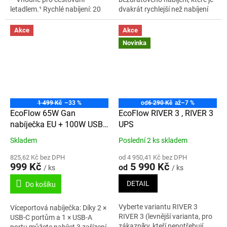
letadlem.¹ Rychlé nabíjení: 20
dvakrát rychlejší než nabíjení
minut na 80 % s nabíjecí stanicí
Qi1 7,5W a s certifikací Qi2 pro
EcoFlow RAPID Pro 320 W.²
rychlé, bezpečné a efektivní...
Akce
Akce
300W...
Novinka
1 499 Kč
–33 %
od
6 290 Kč
až
–7 %
EcoFlow 65W Gan
EcoFlow RIVER 3 , RIVER 3
nabíječka EU + 100W USB-
UPS
C kabel
Skladem
Poslední 2 ks skladem
825,62 Kč bez DPH
od 4 950,41 Kč bez DPH
999 Kč
5 990 Kč
od
/ ks
/ ks
DETAIL
Do košíku
Vyberte variantu RIVER 3
Víceportová nabíječka: Díky 2 ×
RIVER 3 (levnější varianta, pro
USB-C portům a 1 × USB-A
zákazníky, kteří nepotřebují