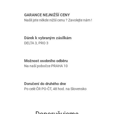
e
n
GARANCE NEJNIŽŠÍ CENY
e
Našli jste někde nižší cenu ? Zavolejte nám !
r
á
Dárek k vybraným zásilkám
t
DELTA 3, PRO 3
o
r
y
Možnost osobního odběru
Na naší pobočce PRAHA 10
d
o
k
Doručení do druhého dne
a
Po celé ČR PO-ČT, 48 hod. na Slovensko
ž
d
é
Doporučujeme