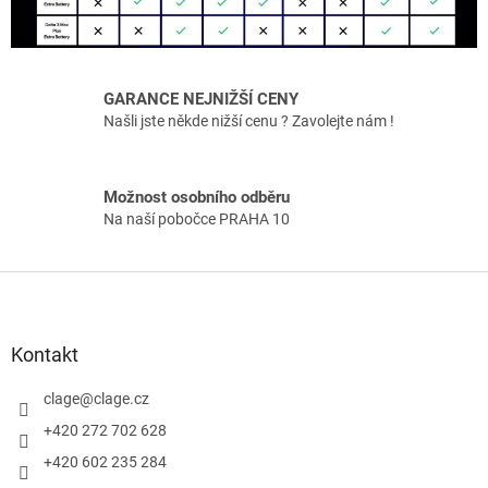
GARANCE NEJNIŽŠÍ CENY
Našli jste někde nižší cenu ? Zavolejte nám !
Možnost osobního odběru
Na naší pobočce PRAHA 10
Z
á
p
a
Kontakt
t
í
clage
@
clage.cz
+420 272 702 628
+420 602 235 284