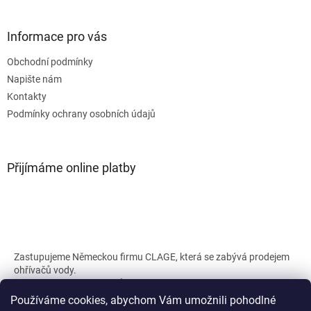
Informace pro vás
Obchodní podmínky
Napište nám
Kontakty
Podmínky ochrany osobních údajů
Přijímáme online platby
Zastupujeme Německou firmu CLAGE, která se zabývá prodejem
ohřívačů vody.
Náš web a shop s průtokovými ohřívači CLAGE :
clage.cz
clageshop.cz
Používáme cookies, abychom Vám umožnili pohodlné