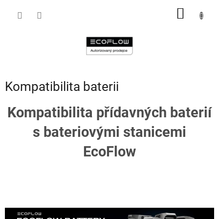
Přejít
NÁKUP
na
obsah
KOŠÍK
Kompatibilita baterii
Kompatibilita přídavných baterií
s bateriovými stanicemi
EcoFlow