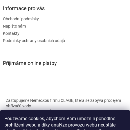
Informace pro vás
Obchodní podmínky
Napište nám
Kontakty
Podmínky ochrany osobních údajů
Přijímáme online platby
Zastupujeme Německou firmu CLAGE, která se zabývá prodejem
ohřívačů vody.
Náš web a shop s průtokovými ohřívači CLAGE :
clage.cz
clageshop.cz
Používáme cookies, abychom Vám umožnili pohodlné
prohlížení webu a díky analýze provozu webu neustále