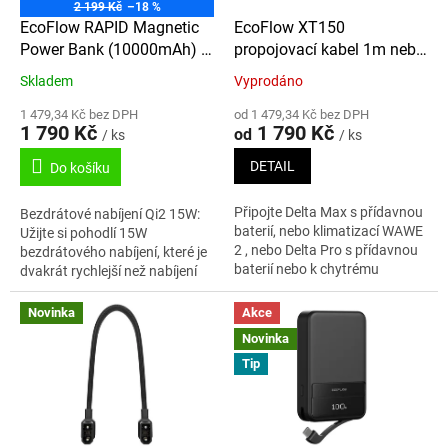
o
2 199 Kč
–18 %
d
EcoFlow RAPID Magnetic
EcoFlow XT150
u
Power Bank (10000mAh) -
propojovací kabel 1m nebo
k
stříbrná
5m
Skladem
Vyprodáno
t
ů
1 479,34 Kč bez DPH
od 1 479,34 Kč bez DPH
1 790 Kč
1 790 Kč
od
/ ks
/ ks
DETAIL
Do košíku
Připojte Delta Max s přídavnou
Bezdrátové nabíjení Qi2 15W:
baterií, nebo klimatizací WAWE
Užijte si pohodlí 15W
2 , nebo Delta Pro s přídavnou
bezdrátového nabíjení, které je
baterií nebo k chytrému
dvakrát rychlejší než nabíjení
generátoru (pro Delta Pro je
Qi1 7,5W a s certifikací Qi2 pro
nutno zakoupit adaptér pro...
rychlé, bezpečné a efektivní...
Novinka
Akce
Novinka
Tip