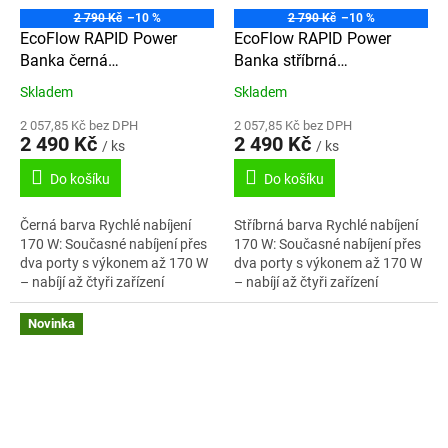
2 790 Kč
–10 %
2 790 Kč
–10 %
EcoFlow RAPID Power
EcoFlow RAPID Power
Banka černá
Banka stříbrná
(25000mAh,170W)
(25000mAh,170W)
Skladem
Skladem
2x100W vestavěný USB-C
2x100W vestavěný USB-C
kabel
kabel
2 057,85 Kč bez DPH
2 057,85 Kč bez DPH
2 490 Kč
2 490 Kč
/ ks
/ ks
Do košíku
Do košíku
Černá barva Rychlé nabíjení
Stříbrná barva Rychlé nabíjení
170 W: Současné nabíjení přes
170 W: Současné nabíjení přes
dva porty s výkonem až 170 W
dva porty s výkonem až 170 W
– nabíjí až čtyři zařízení
– nabíjí až čtyři zařízení
paralelně. Maximálně 100 W na
paralelně. Maximálně 100 W na
port. Maximální vstupní
port. Maximální...
Novinka
výkon...