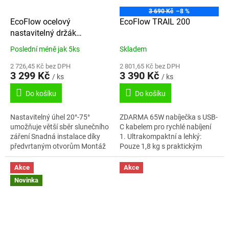
3 690 Kč
–8 %
EcoFlow ocelový
EcoFlow TRAIL 200
nastavitelný držák
solárního panelu - 400W
Poslední méně jak 5ks
Skladem
2 726,45 Kč bez DPH
2 801,65 Kč bez DPH
3 299 Kč
3 390 Kč
/ ks
/ ks
Do košíku
Do košíku
Nastavitelný úhel 20°-75°
ZDARMA 65W nabíječka s USB-
umožňuje větší sběr slunečního
C kabelem pro rychlé nabíjení
záření Snadná instalace díky
1. Ultrakompaktní a lehký:
předvrtaným otvorům Montáž
Pouze 1,8 kg s praktickým
na jakýkoli rovný povrch,
designem – ideální na cesty. 2.
zejména na střechy obytných...
Čistě stejnosměrné...
Akce
Akce
Novinka