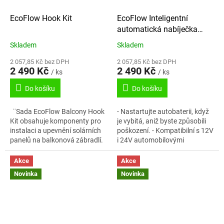
EcoFlow Hook Kit
EcoFlow Inteligentní
automatická nabíječka
baterií 12V/24V
Skladem
Skladem
2 057,85 Kč bez DPH
2 057,85 Kč bez DPH
2 490 Kč
2 490 Kč
/ ks
/ ks
Do košíku
Do košíku
¨Sada EcoFlow Balcony Hook
- Nastartujte autobaterii, když
Kit obsahuje komponenty pro
je vybitá, aniž byste způsobili
instalaci a upevnění solárních
poškození. - Kompatibilní s 12V
panelů na balkonová zábradlí.
i 24V automobilovými
Čistá hmotnost: 3,2 kg (±280 g)
bateriemi. - Obsahuje 5
Rozměry balení (d ×...
inteligentních ovládacích prvků
Akce
Akce
s...
Novinka
Novinka