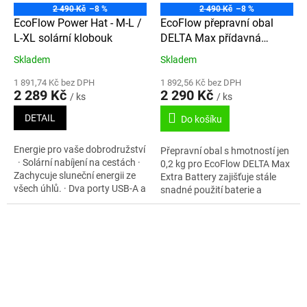
2 490 Kč
–8 %
2 490 Kč
–8 %
EcoFlow Power Hat - M-L /
EcoFlow přepravní obal
L-XL solární klobouk
DELTA Max přídavná
baterie
Skladem
Skladem
1 891,74 Kč bez DPH
1 892,56 Kč bez DPH
2 289 Kč
2 290 Kč
/ ks
/ ks
DETAIL
Do košíku
Energie pro vaše dobrodružství
Přepravní obal s hmotností jen
· Solární nabíjení na cestách ·
0,2 kg pro EcoFlow DELTA Max
Zachycuje sluneční energii ze
Extra Battery zajišťuje stále
všech úhlů. · Dva porty USB-A a
snadné použití baterie a
USB-C pro nabíjení dvou
zároveň ji chrání před vodou,
zařízení...
nečistotami a vnějším...