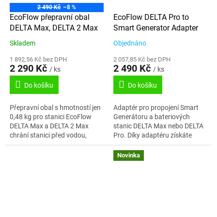
2 490 Kč
–8 %
EcoFlow přepravní obal
EcoFlow DELTA Pro to
DELTA Max, DELTA 2 Max
Smart Generator Adapter
Skladem
Objednáno
1 892,56 Kč bez DPH
2 057,85 Kč bez DPH
2 290 Kč
2 490 Kč
/ ks
/ ks
Do košíku
Do košíku
Přepravní obal s hmotností jen
Adaptér pro propojení Smart
0,48 kg pro stanici EcoFlow
Generátoru a bateriových
DELTA Max a DELTA 2 Max
stanic DELTA Max nebo DELTA
chrání stanici před vodou,
Pro. Díky adaptéru získáte
nečistotami a vnějším
možnost chytrého dobíjení
poškozením. Zároveň
těchto stanic. To znamená, že v
Novinka
umožňuje pohodlný přístup...
případě...