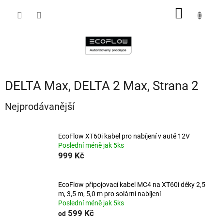
Přejít
NÁKUP
na
obsah
KOŠÍK
DELTA Max, DELTA 2 Max
, Strana 2
Nejprodávanější
EcoFlow XT60i kabel pro nabíjení v autě 12V
Poslední méně jak 5ks
999 Kč
EcoFlow připojovací kabel MC4 na XT60i déky 2,5
m, 3,5 m, 5,0 m pro solární nabíjení
Poslední méně jak 5ks
599 Kč
od