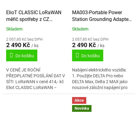
ElioT CLASSIC LoRaWAN
MA003-Portable Power
měřič spotřeby z CZ
Station Grounding Adapter-
elektroměrů
C14
Skladem
Skladem
2 057,85 Kč bez DPH
2 057,85 Kč bez DPH
2 490 Kč
2 490 Kč
/ ks
/ ks
Do košíku
Do košíku
V CENĚ JE ROČNÍ
Nabíjení elektrického vozidla:
PŘEDPLATNÉ POSÍLÁNÍ DAT V
1. Použijte DELTA Pro nebo
SÍTI LoRaWAN v ceně 414,- kč
DELTA Max, Delta 2 MAX jako
Eliot CLASSIC LoRaWAN –
nouzové záložní napájení pro
využívá síť Českých
svůj elektromobil, což vám
Radiokomunikací. Má mírně
poskytne 23 km* navíc dle...
Akce
horší pokrytí než verze...
Novinka