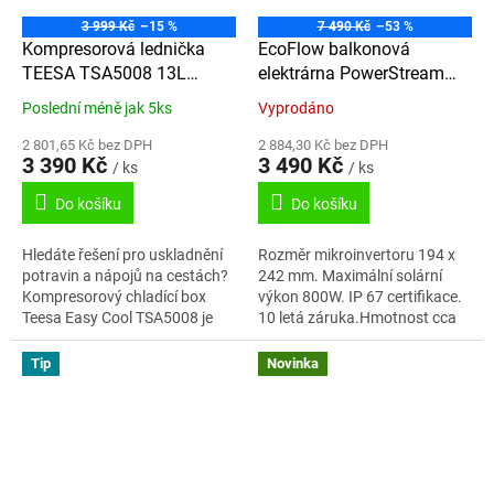
3 999 Kč
–15 %
7 490 Kč
–53 %
Kompresorová lednička
EcoFlow balkonová
TEESA TSA5008 13L
elektrárna PowerStream
DC12/24V AC 230V -22°C
Solar System 800W EU
Poslední méně jak 5ks
Vyprodáno
2 801,65 Kč bez DPH
2 884,30 Kč bez DPH
3 390 Kč
3 490 Kč
/ ks
/ ks
Do košíku
Do košíku
Hledáte řešení pro uskladnění
Rozměr mikroinvertoru 194 x
potravin a nápojů na cestách?
242 mm. Maximální solární
Kompresorový chladící box
výkon 800W. IP 67 certifikace.
Teesa Easy Cool TSA5008 je
10 letá záruka.Hmotnost cca
perfektní volbou. Zařízení
3kg. Pracovní napětí 11-55 V.
kombinuje moderní technologii
Maximální vstupní napětí
Tip
Novinka
s...
55V....