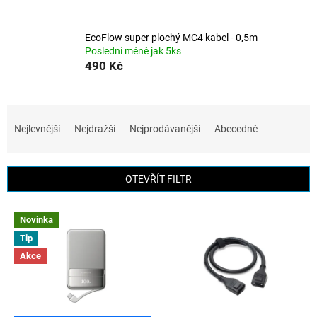
EcoFlow super plochý MC4 kabel - 0,5m
Poslední méně jak 5ks
490 Kč
Ř
a
Nejlevnější
Nejdražší
Nejprodávanější
Abecedně
z
e
n
OTEVŘÍT FILTR
í
p
V
r
Novinka
ý
o
Tip
p
d
Akce
i
u
s
k
p
t
r
ů