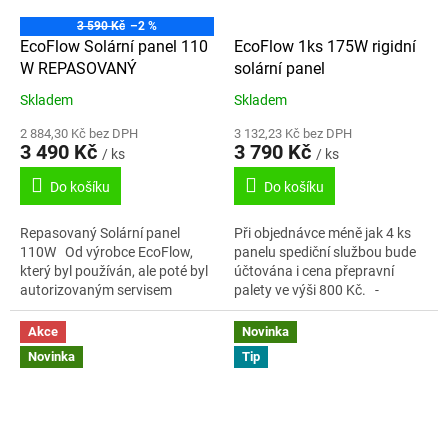
3 590 Kč
–2 %
EcoFlow Solární panel 110
EcoFlow 1ks 175W rigidní
W REPASOVANÝ
solární panel
Skladem
Skladem
2 884,30 Kč bez DPH
3 132,23 Kč bez DPH
3 490 Kč
3 790 Kč
/ ks
/ ks
Do košíku
Do košíku
Repasovaný Solární panel
Při objednávce méně jak 4 ks
110W Od výrobce EcoFlow,
panelu spediční službou bude
který byl používán, ale poté byl
účtována i cena přepravní
autorizovaným servisem
palety ve výši 800 Kč. -
rozebrán, několikrát otestován
Nejmodernější solární konverze
a uveden do původního stavu,
s účinností až 25 %. -...
Akce
Novinka
co se...
Novinka
Tip