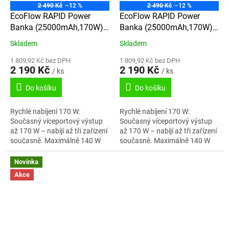
2 490 Kč
–12 %
2 490 Kč
–12 %
EcoFlow RAPID Power
EcoFlow RAPID Power
Banka (25000mAh,170W) -
Banka (25000mAh,170W) -
černá
stříbrná
Skladem
Skladem
1 809,92 Kč bez DPH
1 809,92 Kč bez DPH
2 190 Kč
2 190 Kč
/ ks
/ ks
Do košíku
Do košíku
Rychlé nabíjení 170 W:
Rychlé nabíjení 170 W:
Současný víceportový výstup
Současný víceportový výstup
až 170 W – nabíjí až tři zařízení
až 170 W – nabíjí až tři zařízení
současně. Maximálně 140 W
současně. Maximálně 140 W
na port. Maximální vstupní
na port. Maximální vstupní
výkon 140 W: Powerbanku lze
výkon 140 W: Powerbanku lze
Novinka
nabít z 0...
nabít z 0...
Akce