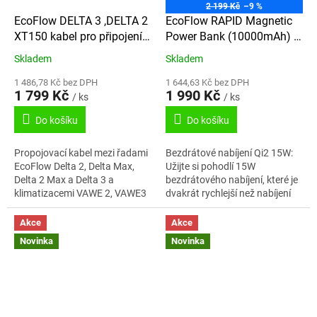
2 199 Kč
–9 %
EcoFlow DELTA 3 ,DELTA 2
EcoFlow RAPID Magnetic
XT150 kabel pro připojení
Power Bank (10000mAh) -
přídavné baterie
černá
Skladem
Skladem
1 486,78 Kč bez DPH
1 644,63 Kč bez DPH
1 799 Kč
1 990 Kč
/ ks
/ ks
Do košíku
Do košíku
Propojovací kabel mezi řadami
Bezdrátové nabíjení Qi2 15W:
EcoFlow Delta 2, Delta Max,
Užijte si pohodlí 15W
Delta 2 Max a Delta 3 a
bezdrátového nabíjení, které je
klimatizacemi VAWE 2, VAWE3
dvakrát rychlejší než nabíjení
a jejich náhradními bateriemi
Qi1 7,5W a s certifikací Qi2 pro
Úhlový konektor XT150 Délka:
rychlé, bezpečné a efektivní...
Akce
Akce
52 cm...
Novinka
Novinka