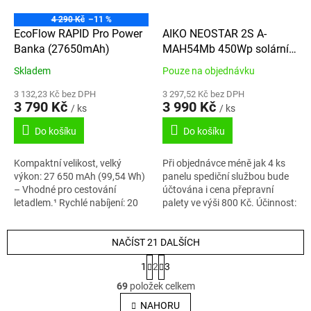
4 290 Kč
–11 %
EcoFlow RAPID Pro Power
AIKO NEOSTAR 2S A-
Banka (27650mAh)
MAH54Mb 450Wp solární
panel celočerný rám, 2GEN
Skladem
Pouze na objednávku
3 132,23 Kč bez DPH
3 297,52 Kč bez DPH
3 790 Kč
3 990 Kč
/ ks
/ ks
Do košíku
Do košíku
Kompaktní velikost, velký
Při objednávce méně jak 4 ks
výkon: 27 650 mAh (99,54 Wh)
panelu spediční službou bude
– Vhodné pro cestování
účtována i cena přepravní
letadlem.¹ Rychlé nabíjení: 20
palety ve výši 800 Kč. Účinnost:
minut na 80 % s nabíjecí stanicí
až 23.6% Nízká degradace
EcoFlow RAPID Pro 320 W.²
výkonu: ≤ 1 %...
300W...
NAČÍST 21 DALŠÍCH
S
1
2
3
t
O
r
69
položek celkem
v
á
l
NAHORU
n