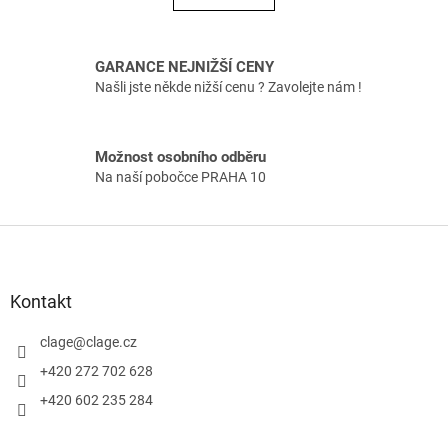
á
k
o
d
v
a
á
GARANCE NEJNIŽŠÍ CENY
c
n
í
Našli jste někde nižší cenu ? Zavolejte nám !
í
p
r
v
Možnost osobního odběru
k
Na naší pobočce PRAHA 10
y
v
ý
Z
p
á
i
p
s
u
a
Kontakt
t
í
clage
@
clage.cz
+420 272 702 628
+420 602 235 284