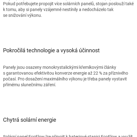
Pokud potřebujete propojit více solárních panelů, stojan poslouží také
k tomu, aby si panely vzájemně nestínily a nedocházelo tak
se snižování výkonu.
Pokročilá technologie a vysoká účinnost
Panely jsou osazeny monokrystalickými křemíkovými články
s garantovanou efektivitou konverze energie až 22 % za příznivého
počasí. Pro dosažení maximálního výkonu je třeba panely vystavit
přímému slunečnímu záření.
Chytrá solární energie
Solární panel EcoFlow lze připojit k bateriové stanici EcoFlow a využít