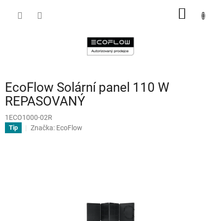
Přejít
NÁKUP
na
obsah
KOŠÍK
EcoFlow Solární panel 110 W
REPASOVANÝ
1ECO1000-02R
Značka:
EcoFlow
Tip