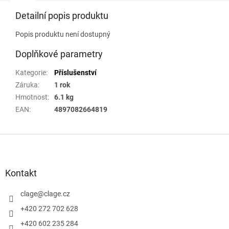
Detailní popis produktu
Popis produktu není dostupný
Doplňkové parametry
Kategorie
:
Příslušenství
Záruka
:
1 rok
Hmotnost
:
6.1 kg
EAN
:
4897082664819
Z
á
p
a
Kontakt
t
í
clage
@
clage.cz
+420 272 702 628
+420 602 235 284