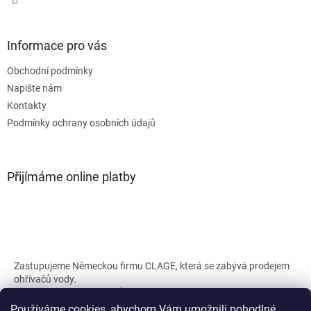
Informace pro vás
Obchodní podmínky
Napište nám
Kontakty
Podmínky ochrany osobních údajů
Přijímáme online platby
Zastupujeme Německou firmu CLAGE, která se zabývá prodejem
ohřívačů vody.
Náš web a shop s průtokovými ohřívači CLAGE :
clage.cz
clageshop.cz
Používáme cookies, abychom Vám umožnili pohodlné