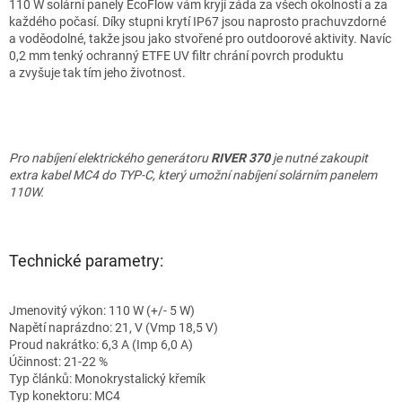
110 W solární panely EcoFlow vám kryjí záda za všech okolností a za
každého počasí. Díky stupni krytí IP67 jsou naprosto prachuvzdorné
a voděodolné, takže jsou jako stvořené pro outdoorové aktivity. Navíc
0,2 mm tenký ochranný ETFE UV filtr chrání povrch produktu
a zvyšuje tak tím jeho životnost.
Pro nabíjení elektrického generátoru
RIVER 370
je nutné zakoupit
extra kabel MC4 do TYP-C, který umožní nabíjení solárním panelem
110W.
Technické parametry:
Jmenovitý výkon: 110 W (+/- 5 W)
Napětí naprázdno: 21, V (Vmp 18,5 V)
Proud nakrátko: 6,3 A (Imp 6,0 A)
Účinnost: 21-22 %
Typ článků: Monokrystalický křemík
Typ konektoru: MC4