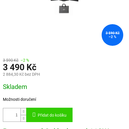
3 590 Kč
–2 %
3 590 Kč
–2 %
3 490 Kč
2 884,30 Kč bez DPH
Měrná
Skladem
cena:
Možnosti doručení
Přidat do košíku