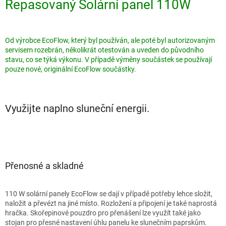
Repasovaný Solární panel 110W
Od výrobce EcoFlow, který byl používán, ale poté byl autorizovaným
servisem rozebrán, několikrát otestován a uveden do původního
stavu, co se týká výkonu. V případě výměny součástek se používají
pouze nové, originální EcoFlow součástky.
Využijte naplno sluneční energii.
Přenosné a skladné
110 W solární panely EcoFlow se dají v případě potřeby lehce složit,
naložit a převézt na jiné místo. Rozložení a připojení je také naprostá
hračka. Skořepinové pouzdro pro přenášení lze využít také jako
stojan pro přesné nastavení úhlu panelu ke slunečním paprskům.