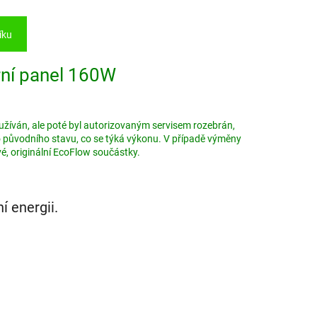
íku
ní panel 160W
užíván, ale poté byl autorizovaným servisem rozebrán,
o původního stavu, co se týká výkonu. V případě výměny
é, originální EcoFlow součástky.
í energii.