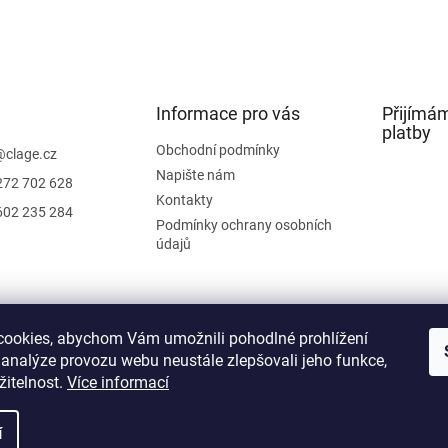
Informace pro vás
Přijímám
platby
Obchodní podmínky
@
clage.cz
Napište nám
272 702 628
Kontakty
602 235 284
Podmínky ochrany osobních
údajů
rá se zabývá prodejem ohřívačů vody.
Náš web a shop s průtokovými o
ookies, abychom Vám umožnili pohodlné prohlížení
 analýze provozu webu neustále zlepšovali jeho funkce,
žitelnost.
Více informací
í
a.