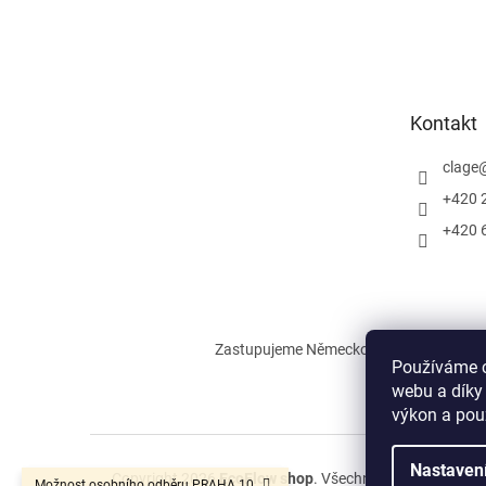
Z
á
p
a
t
Kontakt
í
clage
+420 
+420 
Zastupujeme Německou firmu CLAGE, kte
Používáme c
webu a díky
výkon a pou
Nastaven
Copyright 2026
EcoFlow shop
. Všechna práva vyhrazen
Možnost osobního odběru PRAHA 10