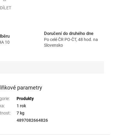
DÍLET
Doručení do druhého dne
dběru
Po celé ČR PO-ČT, 48 hod. na
HA 10
Slovensko
lňkové parametry
gorie
:
Produkty
ka
:
1 rok
tnost
:
7 kg
4897082664826