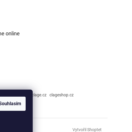
e online
hřívači CLAGE :
clage.cz
clageshop.cz
Souhlasím
Vytvořil Shoptet