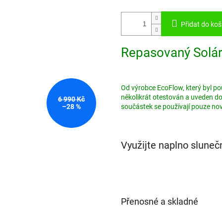
Přidat do koš
Repasovaný Solár
Od výrobce EcoFlow, který byl po
několikrát otestován a uveden d
6 990 Kč
–28 %
součástek se používají pouze nov
Využijte naplno slunečn
Přenosné a skladné