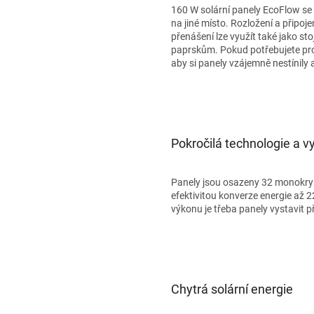
160 W solární panely EcoFlow se da
na jiné místo. Rozložení a připoj
přenášení lze využít také jako st
paprskům. Pokud potřebujete prop
aby si panely vzájemně nestínily
Pokročilá technologie a v
Panely jsou osazeny 32 monokry
efektivitou konverze energie až 
výkonu je třeba panely vystavit 
Chytrá solární energie