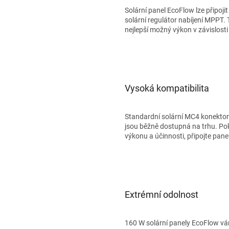
Solární panel EcoFlow lze připojit
solární regulátor nabíjení MPPT.
nejlepší možný výkon v závislost
Vysoká kompatibilita
Standardní solární MC4 konektor z
jsou běžně dostupná na trhu. P
výkonu a účinnosti, připojte pane
Extrémní odolnost
160 W solární panely EcoFlow vám