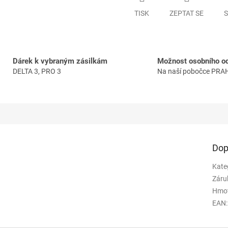
TISK
ZEPTAT SE
S
Dárek k vybraným zásilkám
Možnost osobního o
DELTA 3, PRO 3
Na naší pobočce PRA
Dop
Kate
Záru
Hmo
EAN
: