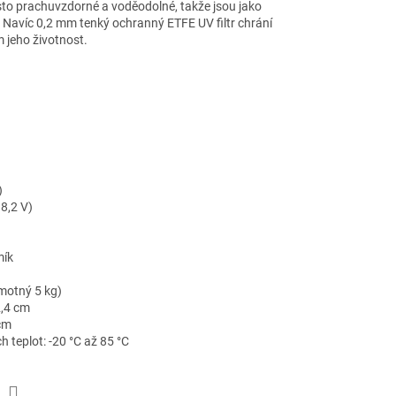
osto prachuvzdorné a voděodolné, takže jsou jako
. Navíc 0,2 mm tenký ochranný ETFE UV filtr chrání
m jeho životnost.
)
8,2 V)
)
mík
motný 5 kg)
2,4 cm
 cm
 teplot: -20 °C až 85 °C