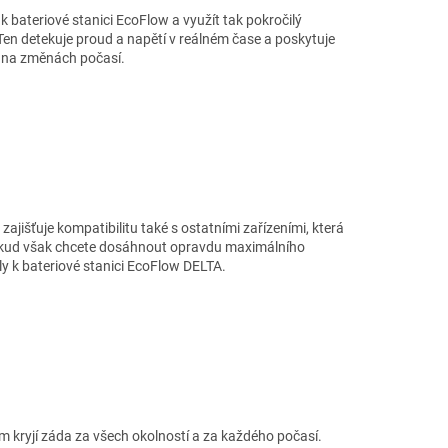
 k bateriové stanici EcoFlow a využít tak pokročilý
 Ten detekuje proud a napětí v reálném čase a poskytuje
i na změnách počasí.
ajišťuje kompatibilitu také s ostatními zařízeními, která
okud však chcete dosáhnout opravdu maximálního
ly k bateriové stanici EcoFlow DELTA.
 kryjí záda za všech okolností a za každého počasí.