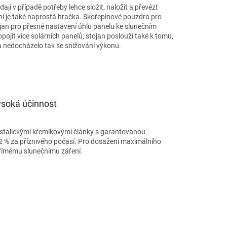
jí v případě potřeby lehce složit, naložit a převézt
ení je také naprostá hračka. Skořepinové pouzdro pro
ojan pro přesné nastavení úhlu panelu ke slunečním
ojit více solárních panelů, stojan poslouží také k tomu,
 a nedocházelo tak se snižování výkonu.
ysoká účinnost
stalickými křemíkovými články s garantovanou
22 % za příznivého počasí. Pro dosažení maximálního
přímému slunečnímu záření.