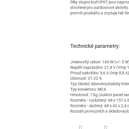
Díky stupni krytí IP67 jsou napr
stvořené pro outdoorové aktivity
povrch produktu a zvyšuje tak tí
Technické parametry:
Jmenovitý výkon: 160 W (+/- 5 W
Napětí naprázdno: 21,4 V (Vmp 1
Proud nakrátko: 9,6 A (Imp 8,8 A
Účinnost: 21-22 %
Typ článků: Monokrystalický kře
Typ konektoru: MC4
Hmotnost: 7 kg (solární panel sa
Rozměry - rozložený: 68 x 157 x 
Rozměry - složený: 68 x 42 x 2,4
Rozsah provozních a skladovacích