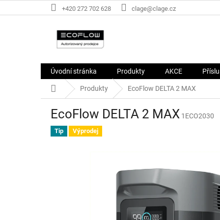
Přejít
+420 272 702 628
clage@clage.cz
na
obsah
Úvodní stránka
Produkty
AKCE
Přísl
Domů
Produkty
EcoFlow DELTA 2 MAX
EcoFlow DELTA 2 MAX
1ECO2030
Tip
Výprodej