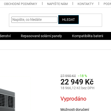
OBCHODNÍ PODMÍNKY
NAPIŠTE NÁM
KONTAKTY
POD
HLEDAT
ušenství
Repasované solární panely
Kompatibilita baterii
27 990 Kč
–18 %
22 949 Kč
18 966,12 Kč bez DPH
Měrná
Vyprodáno
cena:
Možnosti doručení