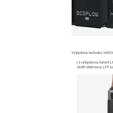
Vylepšená technika, nižší
I s vylepšenou baterií 
2kWh elektrárny LFP na