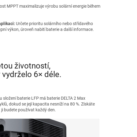
st MPPT maximalizuje výrobu solární energie během
plikaci:
Určete prioritu solárního nebo střídavého
upní výkon, úroveň nabití baterie a další informace.
tou životností,
 vydrželo 6× déle.
 složení baterie LFP má baterie DELTA 2 Max
lů, dokud se její kapacita nesníží na 80 %. Získáte
ž ji budete používat každý den.