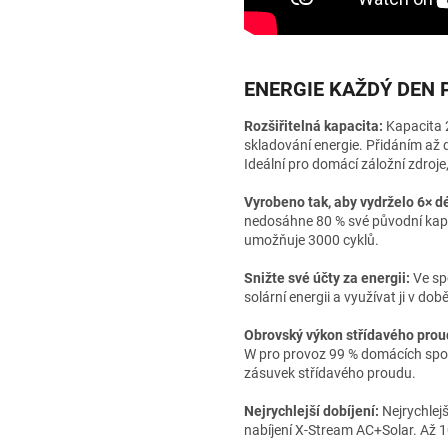
ENERGIE KAŽDÝ DEN 
Rozšiřitelná kapacita:
Kapacita 2
skladování energie. Přidáním až
Ideální pro domácí záložní zdroje
Vyrobeno tak, aby vydrželo 6× dé
nedosáhne 80 % své původní kapa
umožňuje 3000 cyklů.
Snižte své účty za energii:
Ve sp
solární energii a využívat ji v dob
Obrovský výkon střídavého prou
W pro provoz 99 % domácích spotř
zásuvek střídavého proudu.
Nejrychlejší dobíjení:
Nejrychlejš
nabíjení X-Stream AC+Solar. Až 1