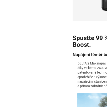
Spusťte 99 %
Boost.
Napájení téměř č
DELTA 2 Max napájí 
díky velkému 2400W
patentované techno
spotřebiče s výkone
napájecími stanicem
a přitom zabránit pře