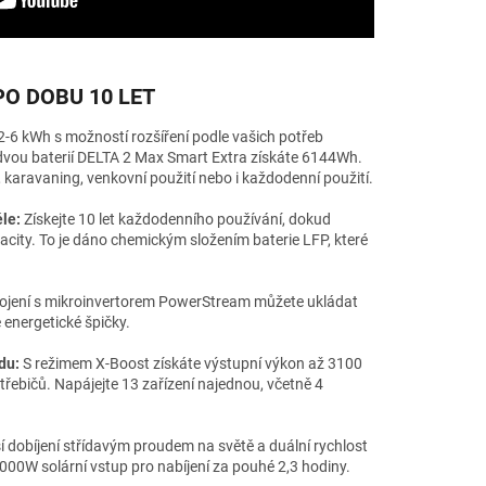
PO DOBU 10 LET
-6 kWh s možností rozšíření podle vašich potřeb
 dvou baterií DELTA 2 Max Smart Extra získáte 6144Wh.
, karavaning, venkovní použití nebo i každodenní použití.
le:
Získejte 10 let každodenního používání, dokud
city. To je dáno chemickým složením baterie LFP, které
ojení s mikroinvertorem PowerStream můžete ukládat
ě energetické špičky.
du:
S režimem X-Boost získáte výstupní výkon až 3100
ebičů. Napájejte 13 zařízení najednou, včetně 4
í dobíjení střídavým proudem na světě a duální rychlost
000W solární vstup pro nabíjení za pouhé 2,3 hodiny.