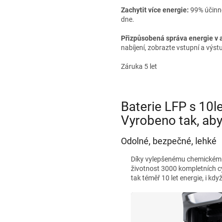
Zachytit více energie:
99% účinno
dne.
Přizpůsobená správa energie v a
nabíjení, zobrazte vstupní a výst
Záruka 5 let
Baterie LFP s 10le
Vyrobeno tak, aby
Odolné, bezpečné, lehké
Díky vylepšenému chemickému
životnost 3000 kompletních cyk
tak téměř 10 let energie, i kdy