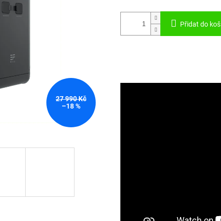
Přidat do koš
27 990 Kč
–18 %