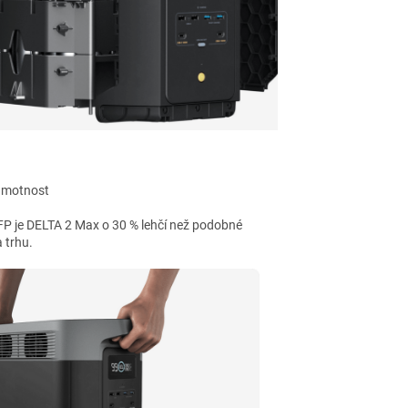
 hmotnost
LFP je DELTA 2 Max o 30 % lehčí než podobné
 trhu.