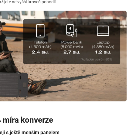
ijete nejvyšší úroveň pohodlí.
 míra konverze
leji s ještě menším panelem