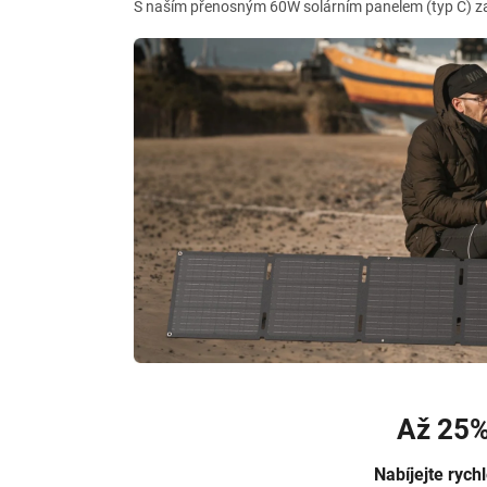
S naším přenosným 60W solárním panelem (typ C) zaž
Až 25%
Nabíjejte rych