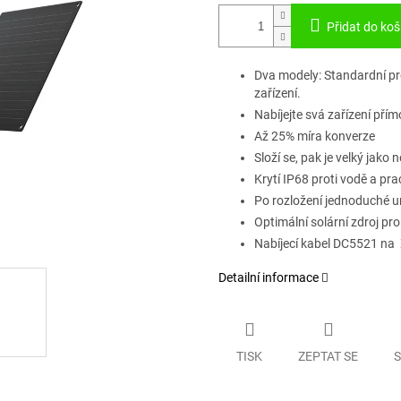
Přidat do koš
Dva modely: Standardní pro
zařízení.
Nabíjejte svá zařízení pří
Až 25% míra konverze
Složí se, pak je velký jako
Krytí IP68 proti vodě a pr
Po rozložení jednoduché u
Optimální solární zdroj pr
Nabíjecí kabel DC5521 na X
Detailní informace
TISK
ZEPTAT SE
S