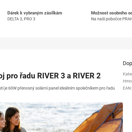
Dárek k vybraným zásilkám
Možnost osobního o
DELTA 3, PRO 3
Na naší pobočce PRA
Dop
oj pro řadu RIVER 3 a RIVER 2
Kate
Hmo
 je 60W přenosný solární panel ideálním společníkem pro řadu
EAN
: