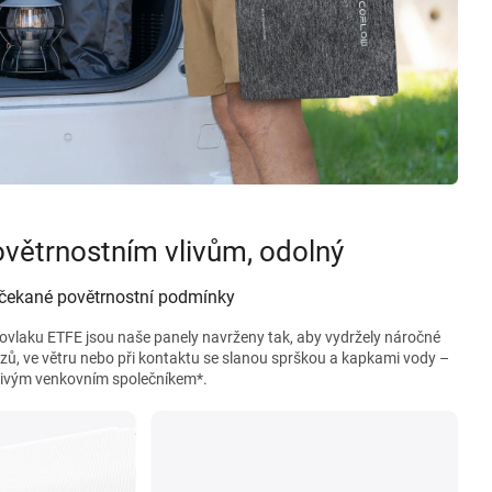
ovětrnostním vlivům, odolný
ečekané povětrnostní podmínky
vlaku ETFE jsou naše panely navrženy tak, aby vydržely náročné
zů, ve větru nebo při kontaktu se slanou sprškou a kapkami vody –
hlivým venkovním společníkem*.