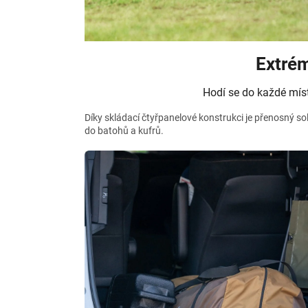
Extré
Hodí se do každé míst
Díky skládací čtyřpanelové konstrukci je přenosný so
do batohů a kufrů.