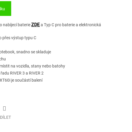
íku
ZDE
 nabíjecí baterie
a Typ C pro baterie a elektronická
mo přes výstup typu C
 notebook, snadno se skladuje
achu
místit na vozidla, stany nebo batohy
o řadu RIVER 3 a RIVER 2
T60i je součástí balení
DÍLET