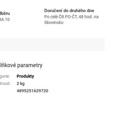
Doručení do druhého dne
dběru
Po celé ČR PO-ČT, 48 hod. na
HA 10
Slovensko
lňkové parametry
gorie
:
Produkty
tnost
:
2 kg
4895251629720